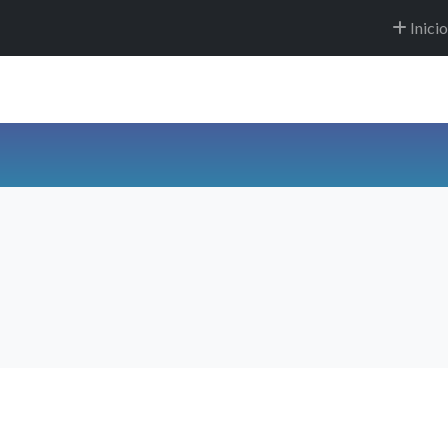
Inicio